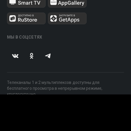
МЫ В СОЦСЕТЯХ
Телеканалы 1 и 2 мультиплексов доступны для
бесплатного просмотра в непрерывном режиме,
круглосуточно.
© 2014 — 2026, ООО «ЛайфСтрим», 109240, г. Москва,
ул. Николоямская, д. 13, стр. 2, этаж 2, ИНН 7710918800
Поддержка: help@smotreshka.tv
UUID: 3bcd6000-2bf0-46ba-8eba-d4b8fa9902f7