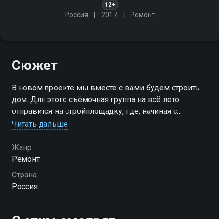
12+
Россия
2017
Ремонт
Сюжет
В новом проекте мы вместе с вами будем строить
дом. Для этого съёмочная группа на всё лето
отправится на стройплощадку, где, начиная с
проекта строительства и заливки фундамента,
Читать дальше
задокументирует весь процесс возведения
загородного дома
Жанр
Ремонт
Страна
Россия