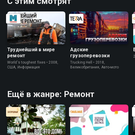
С этим смотрят
Труднейший в мире
Адские
ремонт
грузоперевозки
World's toughest fixes • 2008,
Trucking Hell • 2018,
США, Информация
Великобритания, Авто-мото
Ещё в жанре: Ремонт