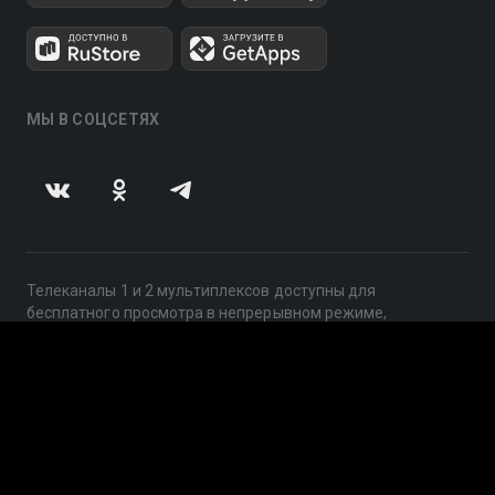
МЫ В СОЦСЕТЯХ
Телеканалы 1 и 2 мультиплексов доступны для
бесплатного просмотра в непрерывном режиме,
круглосуточно.
© 2014 — 2026, ООО «ЛайфСтрим», 109240, г. Москва,
ул. Николоямская, д. 13, стр. 2, этаж 2, ИНН 7710918800
Поддержка: help@smotreshka.tv
UUID: a454f3b5-caff-4706-8f09-5efc3935aacb
v3.10.4
|
SSR