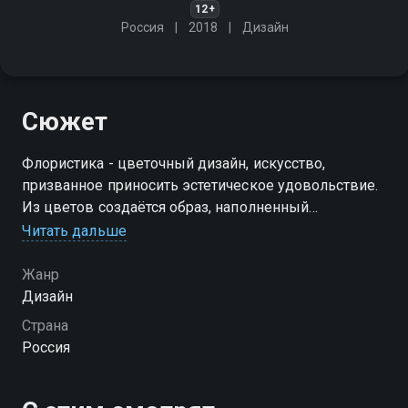
12+
Россия
2018
Дизайн
Сюжет
Флористика - цветочный дизайн, искусство,
призванное приносить эстетическое удовольствие.
Из цветов создаётся образ, наполненный
оригинальными красками и необычным
Читать дальше
содержанием
Жанр
Посмотреть онлайн 1 сезон сериала Флористика вы
Дизайн
можете совершенно бесплатно в хорошем HD
Страна
качестве на Смотрёшке
Россия