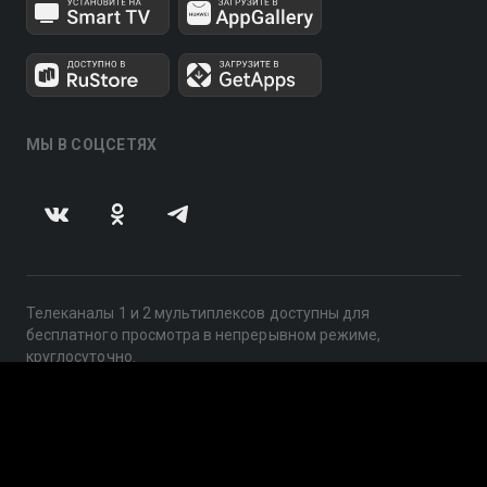
МЫ В СОЦСЕТЯХ
Телеканалы 1 и 2 мультиплексов доступны для
бесплатного просмотра в непрерывном режиме,
круглосуточно.
© 2014 — 2026, ООО «ЛайфСтрим», 109240, г. Москва,
ул. Николоямская, д. 13, стр. 2, этаж 2, ИНН 7710918800
Поддержка: help@smotreshka.tv
UUID: 46a9a0e7-121c-49fc-a4e4-68a38ce2d3a6