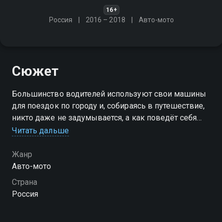
16+
Россия
2016 – 2018
Авто-мото
Сюжет
Большинство водителей используют свои машины
для поездок по городу и, собираясь в путешествие,
никто даже не задумывается, а как поведёт себя
"городской" автомобиль в условиях бездорожья
Читать дальше
Посмотреть онлайн 1 сезон сериала Испытание на
Жанр
прочность вы можете совершенно бесплатно в
Авто-мото
хорошем HD качестве на Смотрёшке
Страна
Россия