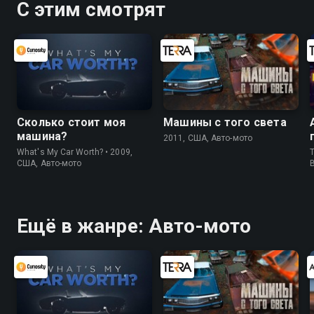
С этим смотрят
Сколько стоит моя
Машины с того света
машина?
2011, США, Авто-мото
What's My Car Worth? • 2009,
T
США, Авто-мото
Ещё в жанре: Авто-мото