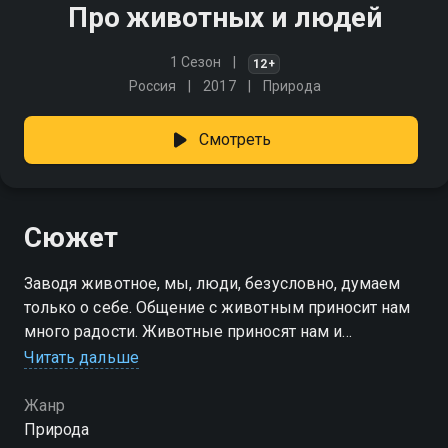
Про животных и людей
1 Сезон
12+
Россия
2017
Природа
Смотреть
Сюжет
Заводя животное, мы, люди, безусловно, думаем
только о себе. Общение с животным приносит нам
много радости. Животные приносят нам и
материальные блага. Порой мы гордимся, что
Читать дальше
помогаем животным выжить, устраивая приюты.
Но хорошо ли это для животных?
Жанр
Природа