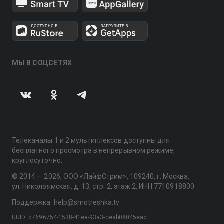
МЫ В СОЦСЕТЯХ
Телеканалы 1 и 2 мультиплексов доступны для
бесплатного просмотра в непрерывном режиме,
круглосуточно.
© 2014 — 2026, ООО «ЛайфСтрим», 109240, г. Москва,
ул. Николоямская, д. 13, стр. 2, этаж 2, ИНН 7710918800
Поддержка: help@smotreshka.tv
UUID: d7696754-1538-41ea-93a3-ceab08045ead