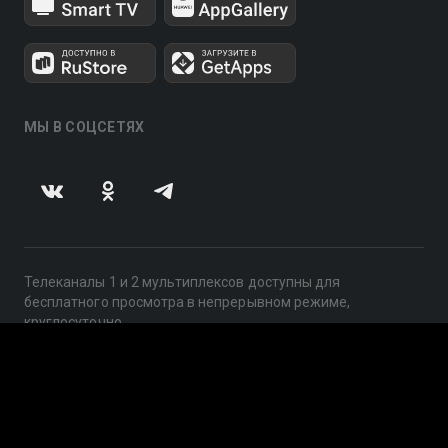
МЫ В СОЦСЕТЯХ
Телеканалы 1 и 2 мультиплексов доступны для
бесплатного просмотра в непрерывном режиме,
круглосуточно.
© 2014 — 2026, ООО «ЛайфСтрим», 109240, г. Москва,
ул. Николоямская, д. 13, стр. 2, этаж 2, ИНН 7710918800
Поддержка: help@smotreshka.tv
UUID: 282720df-a43f-462b-8f08-66930327dcfc