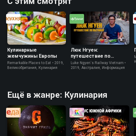
С этим смотрят
Кулинарные
Люк Нгуен:
жемчужины Европы
путешествие по
M
Вьетнаму
Remarkable Places to Eat • 2019,
Luke Ngyen`s Railway Vietnam •
Великобритания, Кулинария
2019, Австралия, Информация
Ещё в жанре: Кулинария