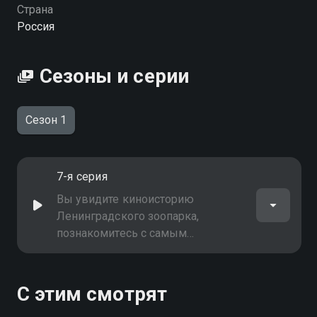
Страна
Россия
Сезоны и серии
Сезон 1
7-я серия
Вы увидите киноисторию
Ленинградского зоопарка,
познакомитесь с самым
симпатичным верблюдом нашей
страны; побываете на съёмках
фильма "Волшебная лампа
С этим смотрят
Аладдина", узнаете, как проходят