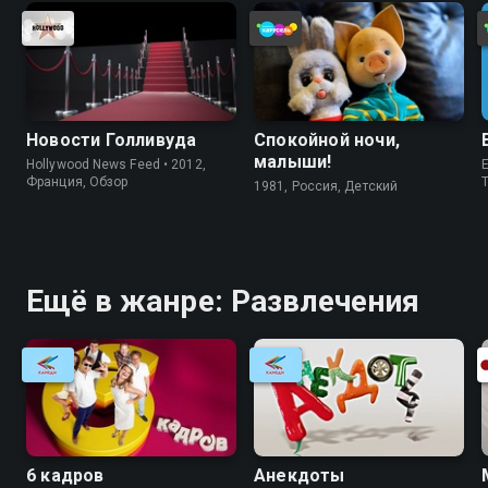
кинопробы попугаев и какие
операторы получаются из
страусов
Новости Голливуда
Спокойной ночи,
малыши!
Hollywood News Feed • 2012,
E
Франция, Обзор
1981, Россия, Детский
Ещё в жанре: Развлечения
6 кадров
Анекдоты