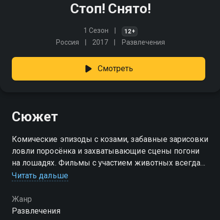
Стоп! Снято!
1 Сезон
12+
Россия
2017
Развлечения
Смотреть
Сюжет
Комические эпизоды с козами, забавные зарисовки
ловли поросёнка и захватывающие сцены погони
на лошадях. Фильмы с участием животных всегда
сложная и интересная работа. Одно их появление
Читать дальше
вызывает восхищение зрителей
Жанр
Развлечения