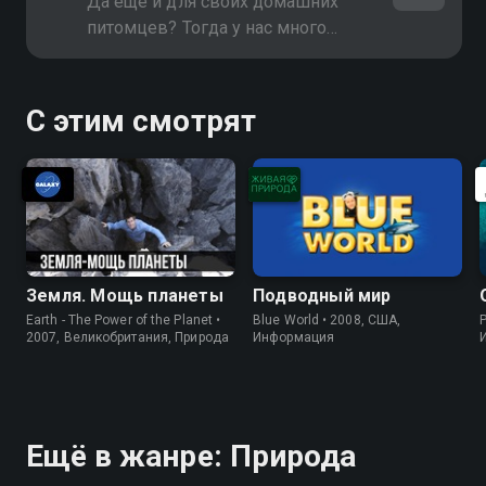
Да еще и для своих домашних
питомцев? Тогда у нас много
общего. Делимся опытом!
С этим смотрят
Земля. Мощь планеты
Подводный мир
Earth - The Power of the Planet •
Blue World • 2008, США,
P
2007, Великобритания, Природа
Информация
Ещё в жанре: Природа