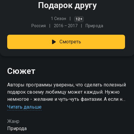
Подарок другу
1 Сезон
12+
Россия
2016 – 2017
Природа
Смотреть
Сюжет
Авторы программы уверены, что сделать полезный
подарок своему любимцу может каждый. Нужно
немногое - желание и чуть-чуть фантазии. А если нет
опыта, на помощь придёт дизайнер и покажет, как
Читать дальше
из старых ненужных вещей сделать, например,
уютную лежанку
Жанр
Природа