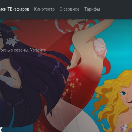
иси ТВ-эфиров
Кинотеатр
О сервисе
Тарифы
полные сезоны. Успейте
к