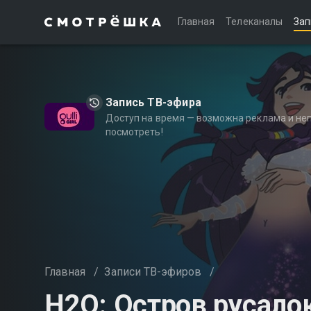
Главная
Телеканалы
Зап
Запись ТВ-эфира
Доступ на время — возможна реклама и не
посмотреть!
Главная
/
Записи ТВ-эфиров
/
H2O: Остров русало