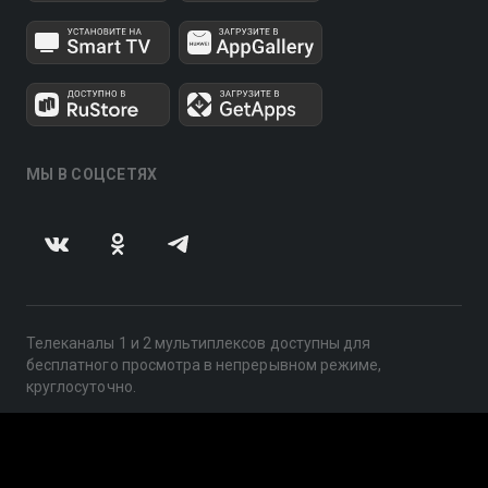
МЫ В СОЦСЕТЯХ
Телеканалы 1 и 2 мультиплексов доступны для
бесплатного просмотра в непрерывном режиме,
круглосуточно.
© 2014 — 2026, ООО «ЛайфСтрим», 109240, г. Москва,
ул. Николоямская, д. 13, стр. 2, этаж 2, ИНН 7710918800
Поддержка: help@smotreshka.tv