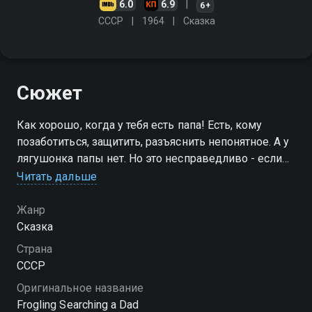
6.0
6.9
6+
СССР
1964
Сказка
Сюжет
Как хорошо, когда у тебя есть папа! Есть, кому
позаботиться, защитить, разъяснить непонятное. А у
лягушонка папы нет. Но это несправедливо - если
нет, то нужно обязательно найти. И лягушонок ищет
Читать дальше
Жанр
Сказка
Страна
СССР
Оригинальное название
Frogling Searching a Dad