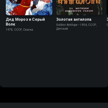
Дед Мороз и Серый
Золотая антилопа
Волк
Golden Antilope • 1954, СССР,
C
Детский
1978, СССР, Сказка