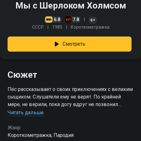
Мы с Шерлоком Холмсом
6.8
7.8
6+
СССР
1985
Короткометражка
Смотреть
Сюжет
Пёс рассказывает о своих приключениях с великим
сыщиком. Слушатели ему не верят. По крайней
мере, не верили, пока догу вдруг не позвонил
Шерлок Холмс
Читать дальше
Жанр
Короткометражка, Пародия