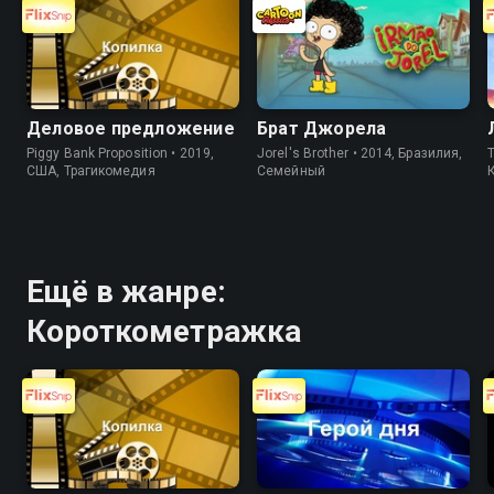
Деловое предложение
Брат Джорела
Piggy Bank Proposition • 2019,
Jorel's Brother • 2014, Бразилия,
T
США, Трагикомедия
Cемейный
Ещё в жанре:
Короткометражка