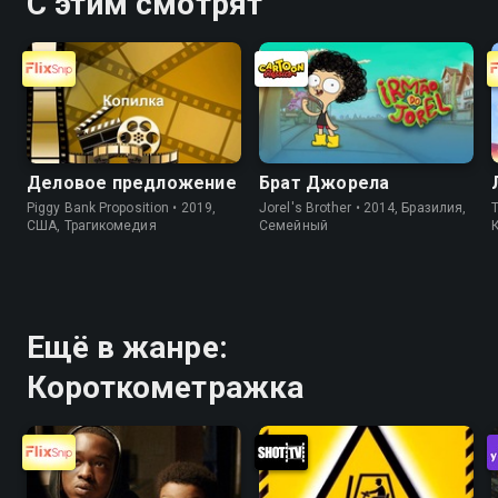
С этим смотрят
Деловое предложение
Брат Джорела
Piggy Bank Proposition • 2019,
Jorel's Brother • 2014, Бразилия,
T
США, Трагикомедия
Cемейный
Ещё в жанре:
Короткометражка