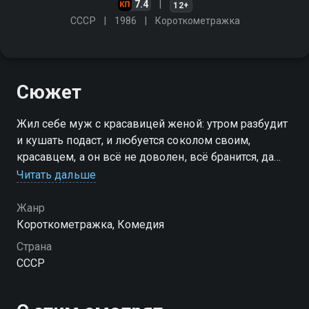
7.4
12+
СССР
1986
Короткометражка
Сюжет
Жил себе муж с красавицей женой: утром разбудит
и кушать подаст, и любуется соколом своим,
красавцем, а он всё не доволен, всё бранится, да
глупой бабой называет. Надоела ему такая жизнь,
Читать дальше
пошёл он искать другую
Жанр
Короткометражка, Комедия
Страна
СССР