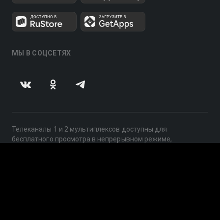
МЫ В СОЦСЕТЯХ
Телеканалы 1 и 2 мультиплексов доступны для
бесплатного просмотра в непрерывном режиме,
круглосуточно.
© 2014 — 2026, ООО «ЛайфСтрим», 109240, г. Москва,
ул. Николоямская, д. 13, стр. 2, этаж 2, ИНН 7710918800
Поддержка: help@smotreshka.tv
UUID: 65e5b865-994d-40c8-94c7-acbbb11df472
v3.10.4
|
SSR