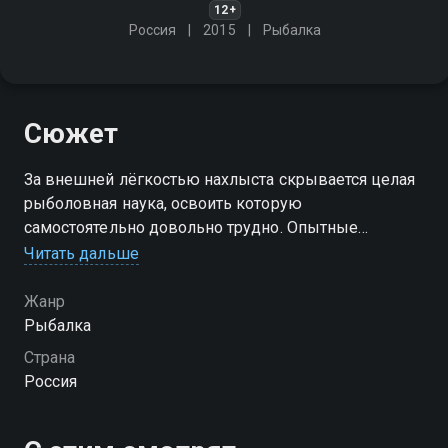
12+
Россия
2015
Рыбалка
Сюжет
За внешней лёгкостью нахлыста скрывается целая
рыболовная наука, освоить которую
самостоятельно довольно трудно. Опытные
нахлыстовики готовы поделиться своими
Читать дальше
секретами. Для этого они отправляются на самые
интересные "нахлыстовые" водоёмы
Жанр
Рыбалка
Страна
Россия