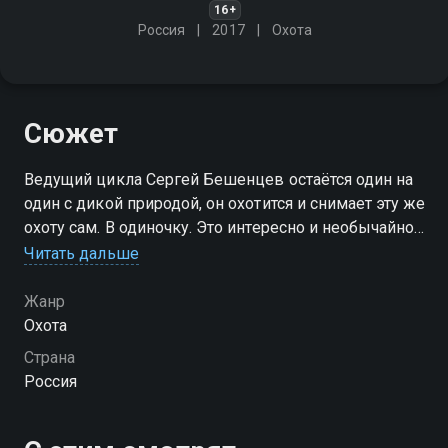
16+
Россия
2017
Охота
Сюжет
Ведущий цикла Сергей Бешенцев остаётся один на
один с дикой природой, он охотится и снимает эту же
охоту сам. В одиночку. Это интересно и необычайно
сложно
Читать дальше
Посмотреть онлайн 1 сезон сериала Охотник-
Жанр
одиночка вы можете совершенно бесплатно в
Охота
хорошем HD качестве на Смотрёшке
Страна
Россия