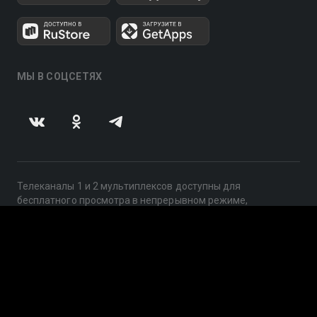
МЫ В СОЦСЕТЯХ
Телеканалы 1 и 2 мультиплексов доступны для
бесплатного просмотра в непрерывном режиме,
круглосуточно.
© 2014 — 2026, ООО «ЛайфСтрим», 109240, г. Москва,
ул. Николоямская, д. 13, стр. 2, этаж 2, ИНН 7710918800
Поддержка: help@smotreshka.tv
UUID: 72827f5a-6d03-430f-b3fc-9d4d24416a0d
v3.10.4
|
SSR