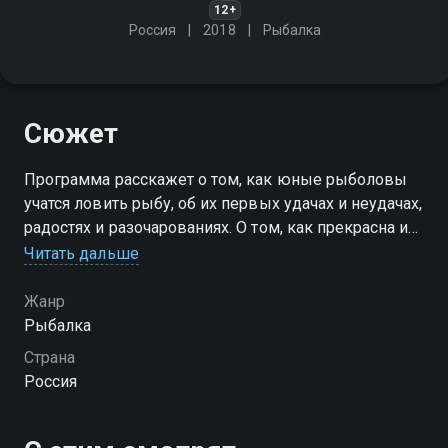
12+
Россия
2018
Рыбалка
Сюжет
Программа расскажет о том, как юные рыболовы
учатся ловить рыбу, об их первых удачах и неудачах,
радостях и разочарованиях. О том, как прекрасна и
разнообразна природа России. О том, как хрупка и
Читать дальше
беззащитна эта красота
Жанр
Посмотреть онлайн 1 сезон сериала Привет, Малёк!
Рыбалка
вы можете совершенно бесплатно в хорошем HD
Страна
качестве на Смотрёшке
Россия