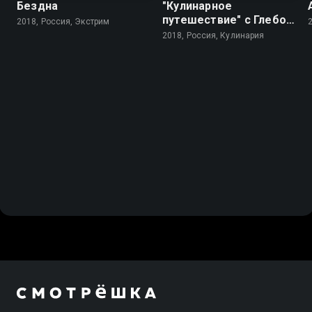
Бездна
"Кулинарное
путешествие" с Глебом
2018, Россия, Экстрим
Астафьевым
2018, Россия, Кулинария