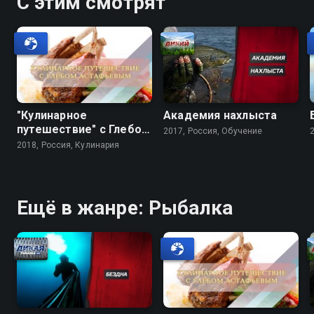
С этим смотрят
"Кулинарное
Академия нахлыста
путешествие" с Глебом
2017, Россия, Обучение
Астафьевым
2018, Россия, Кулинария
Ещё в жанре: Рыбалка