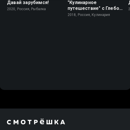
Давай зарубимся!
"Кулинарное
путешествие" с Глебом
2020, Россия, Рыбалка
Астафьевым
2018, Россия, Кулинария