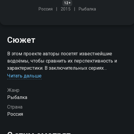
12+
Россия
2015
Рыбалка
Сюжет
В этом проекте авторы посетят известнейшие
водоёмы, чтобы сравнить их перспективность и
характеристики. В заключительных сериях
европейские эксперты приедут в Россию, чтобы
Читать дальше
познакомиться с условиями ловли сомов на Волге и
подвести итоги цикла
Жанр
Рыбалка
Посмотреть онлайн 1 сезон сериала Сомы Европы
Страна
вы можете совершенно бесплатно в хорошем HD
Россия
качестве на Смотрёшке