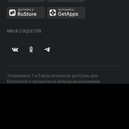
МЫ В СОЦСЕТЯХ
Телеканалы 1 и 2 мультиплексов доступны для
бесплатного просмотра в непрерывном режиме,
круглосуточно.
© 2014 — 2026, ООО «ЛайфСтрим», 109240, г. Москва,
ул. Николоямская, д. 13, стр. 2, этаж 2, ИНН 7710918800
Поддержка: help@smotreshka.tv
UUID: 070f38a7-26df-47e8-93fb-9b48a8ebe087
v3.10.4
|
SSR