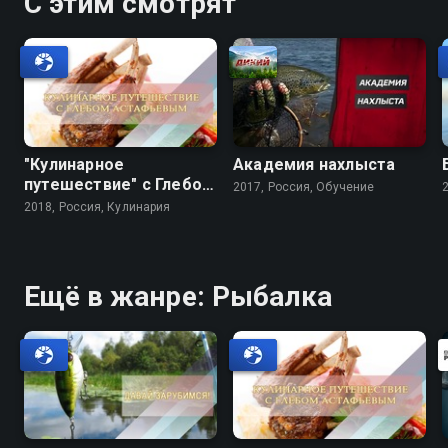
С этим смотрят
"Кулинарное
Академия нахлыста
путешествие" с Глебом
2017, Россия, Обучение
Астафьевым
2018, Россия, Кулинария
Ещё в жанре: Рыбалка