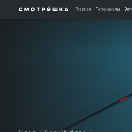
Главная
Телеканалы
Зап
Главная
/
Записи ТВ-эфиров
/