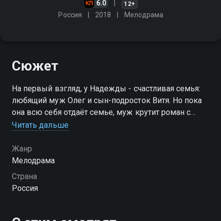
6.0
12+
Россия
2018
Мелодрама
Сюжет
На первый взгляд, у Надежды - счастливая семья:
любящий муж Олег и сын-подросток Витя. Но пока
она всю себя отдаёт семье, муж крутит роман с
женой начальника
Читать дальше
Жанр
Мелодрама
Страна
Россия