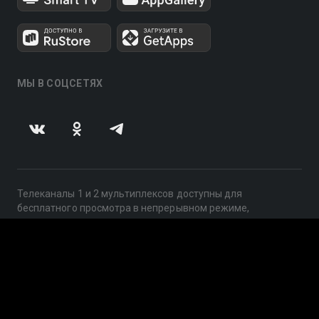
МЫ В СОЦСЕТЯХ
Телеканалы 1 и 2 мультиплексов доступны для
бесплатного просмотра в непрерывном режиме,
круглосуточно.
© 2014 — 2026, ООО «ЛайфСтрим», 109240, г. Москва,
ул. Николоямская, д. 13, стр. 2, этаж 2, ИНН 7710918800
Поддержка: help@smotreshka.tv
UUID: 213f662f-81f7-4ef1-933d-62346a44b85b
v3.10.4
|
SSR