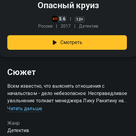
Опасный круиз
5.6
12+
Россия
2017
Детектив
Смотреть
Сюжет
Всем известно, что выяснять отношения с
начальством - дело небезопасное. Несправедливое
увольнение толкает менеджера Лику Ракитину на
отчаянный поступок - вслед за высокомерным и
Читать дальше
крайне неприятным ей боссом она отправляется в
круиз на Валаам
Жанр
Детектив