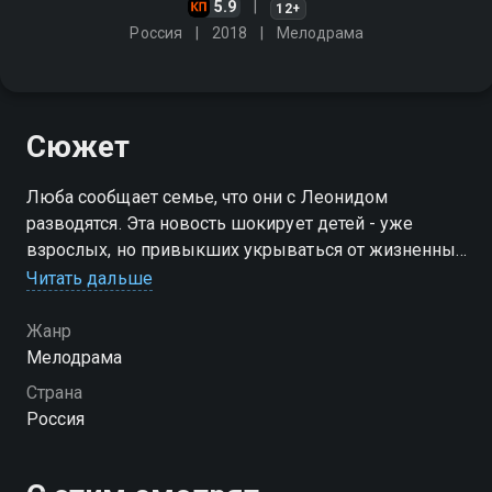
5.9
12+
Россия
2018
Мелодрама
Сюжет
Люба сообщает семье, что они с Леонидом
разводятся. Эта новость шокирует детей - уже
взрослых, но привыкших укрываться от жизненных
невзгод в родительском доме, ставшем для них
Читать дальше
нерушимой крепостью. Оставшись без опоры, дети
пускаются во все тяжкие
Жанр
Мелодрама
Страна
Россия