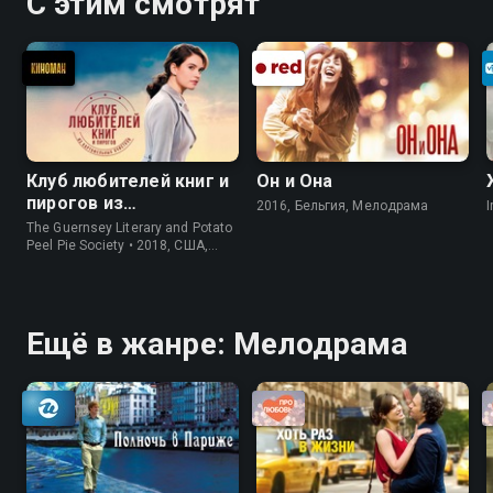
С этим смотрят
Клуб любителей книг и
Он и Она
пирогов из
2016, Бельгия, Мелодрама
I
картофельных
The Guernsey Literary and Potato
очистков
Peel Pie Society • 2018, США,
История
Ещё в жанре: Мелодрама