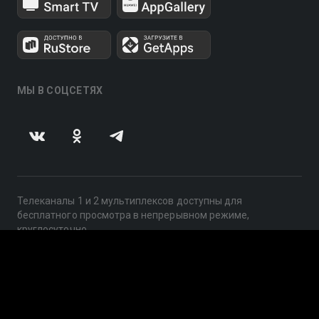
МЫ В СОЦСЕТЯХ
Телеканалы 1 и 2 мультиплексов доступны для
бесплатного просмотра в непрерывном режиме,
круглосуточно.
© 2014 — 2026, ООО «ЛайфСтрим», 109240, г. Москва,
ул. Николоямская, д. 13, стр. 2, этаж 2, ИНН 7710918800
Поддержка: help@smotreshka.tv
UUID: 962f8375-1813-4534-9ef7-ff7ec1e371d2