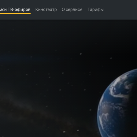
иси ТВ-эфиров
Кинотеатр
О сервисе
Тарифы