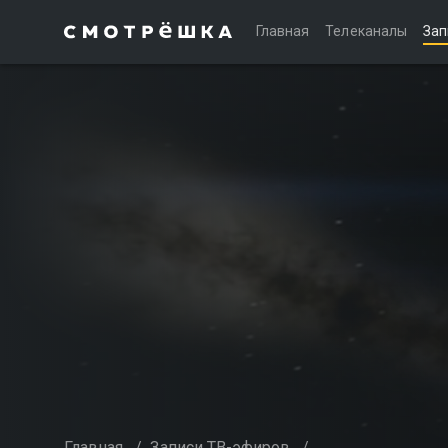
Главная
Телеканалы
Зап
Главная
/
Записи ТВ-эфиров
/