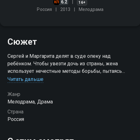
6.2
16+
Россия
2013
Мелодрама
Сюжет
Сергей и Маргарита делят в суде опеку над
ребёнком. Чтобы увезти дочь из страны, жена
использует нечестные методы борьбы, пытаясь
лишить бывшего мужа родительских прав. Сергей
Читать дальше
обращается к адвокату Екатерине Логиновой в
надежде на помощь…
Жанр
Мелодрама, Драма
Страна
Россия