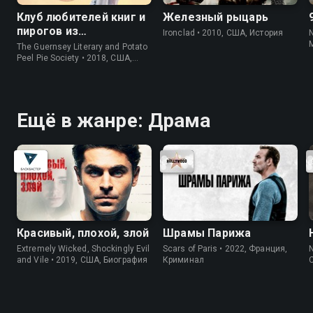
Клуб любителей книг и
Железный рыцарь
пирогов из
Ironclad • 2010, США, История
картофельных
The Guernsey Literary and Potato
очистков
Peel Pie Society • 2018, США,
История
Ещё в жанре: Драма
Красивый, плохой, злой
Шрамы Парижа
Extremely Wicked, Shockingly Evil
Scars of Paris • 2022, Франция,
N
and Vile • 2019, США, Биография
Криминал