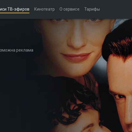
иси ТВ-эфиров
Кинотеатр
О сервисе
Тарифы
возможна реклама