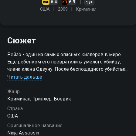
6.4
6.9
18+
США
2009
Криминал
Сюжет
Рейзо - один из самых опасных киллеров в мире.
Ещё ребёнком его превратили в умелого убийцу,
члена клана Одзуну. После беспощадного убийства
кланом его подруги Рейзо уходит от них, чтобы
Читать дальше
залечь на дно. В его мыслях только одно - отомстить
Жанр
Криминал, Триллер, Боевик
Страна
США
Оригинальное название
Ninja Assassin