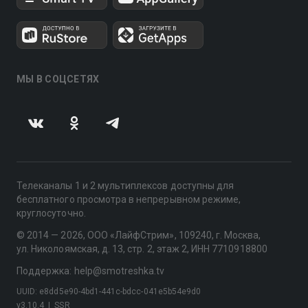
МЫ В СОЦСЕТЯХ
Телеканалы 1 и 2 мультиплексов доступны для
бесплатного просмотра в непрерывном режиме,
круглосуточно.
© 2014 — 2026, ООО «ЛайфСтрим», 109240, г. Москва,
ул. Николоямская, д. 13, стр. 2, этаж 2, ИНН 7710918800
Поддержка: help@smotreshka.tv
UUID: e8dd5e90-4bd1-441c-bdcc-041e5b54e9d0
v3.10.4
|
SSR