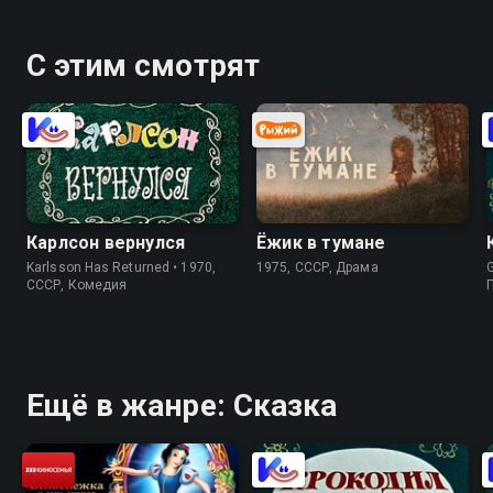
С этим смотрят
Карлсон вернулся
Ёжик в тумане
Karlsson Has Returned • 1970,
1975, СССР, Драма
G
СССР, Комедия
Ещё в жанре: Сказка