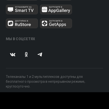
МЫ В СОЦСЕТЯХ
Телеканалы 1 и 2 мультиплексов доступны для
бесплатного просмотра в непрерывном режиме,
круглосуточно.
© 2014 — 2026, ООО «ЛайфСтрим», 109240, г. Москва,
ул. Николоямская, д. 13, стр. 2, этаж 2, ИНН 7710918800
Поддержка: help@smotreshka.tv