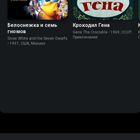
Белоснежка и семь
Крокодил Гена
гномов
Gena The Crocodile • 1969, СССР,
K
Приключения
Snow White and the Seven Dwarfs
• 1937, США, Мюзикл