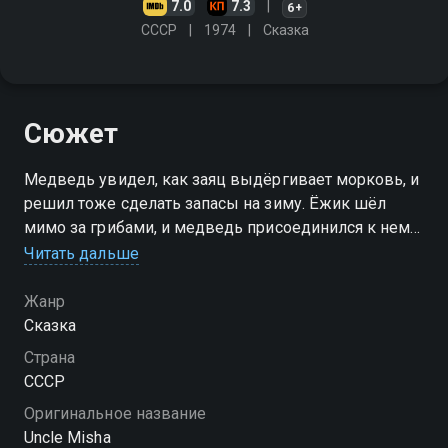
7.0
7.3
6+
СССР
1974
Сказка
Сюжет
Медведь увидел, как заяц выдёргивает морковь, и
решил тоже сделать запасы на зиму. Ёжик шёл
мимо за грибами, и медведь присоединился к нему.
Белка заготовляла лесные орехи, и медведь,
Читать дальше
бросив грибы, стал лакомиться орехами
Жанр
Сказка
Страна
СССР
Оригинальное название
Uncle Misha