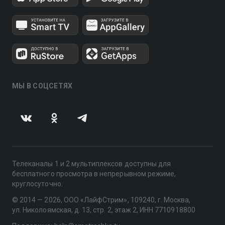
МЫ В СОЦСЕТЯХ
Телеканалы 1 и 2 мультиплексов доступны для
бесплатного просмотра в непрерывном режиме,
круглосуточно.
© 2014 — 2026, ООО «ЛайфСтрим», 109240, г. Москва,
ул. Николоямская, д. 13, стр. 2, этаж 2, ИНН 7710918800