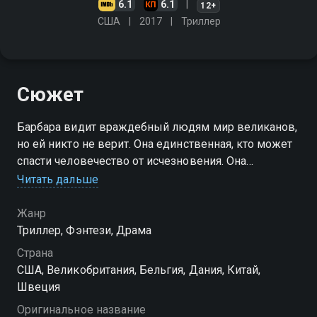
6.1
6.1
12+
США
2017
Триллер
Сюжет
Барбара видит враждебный людям мир великанов,
но ей никто не верит. Она единственная, кто может
спасти человечество от исчезновения. Она
объявляет великанам войну и готовится к главному
Читать дальше
сражению в своей жизни
Жанр
Триллер, Фэнтези, Драма
Страна
США, Великобритания, Бельгия, Дания, Китай,
Швеция
Оригинальное название