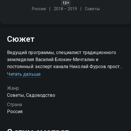
12+
Россия
2018 – 2019
Советы
Сюжет
Ведущий программы, специалист традиционного
земледелия Василий Блокин-Мечталин и
постоянный эксперт канала Николай Фурсов просто
и доходчиво рассказывают о садовых и огородных
Читать дальше
культурах
Жанр
Советы, Садоводство
Страна
Россия