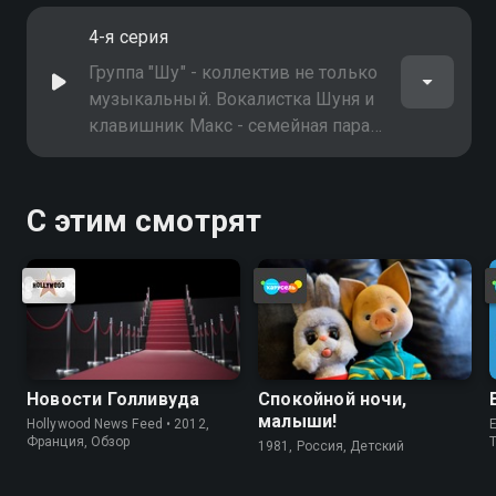
- певец Дмитрий Нестеров
4-я серия
Группа "Шу" - коллектив не только
музыкальный. Вокалистка Шуня и
клавишник Макс - семейная пара.
Каждое утро в домашней студии -
репетиции. Точно к этому времени
и просыпается главный ценитель
С этим смотрят
их музыки - кот Джексон
Новости Голливуда
Спокойной ночи,
малыши!
Hollywood News Feed • 2012,
E
Франция, Обзор
1981, Россия, Детский