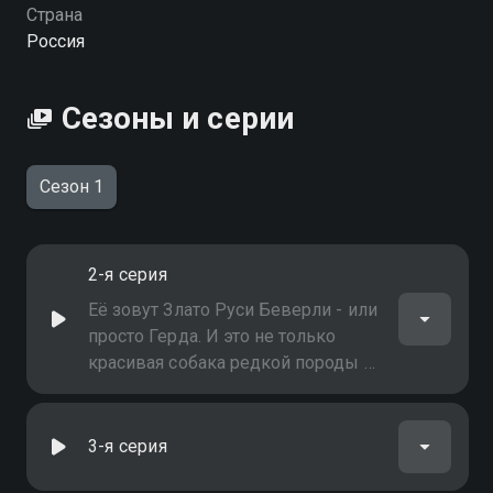
Страна
Россия
Сезоны и серии
Сезон 1
2-я серия
Её зовут Злато Руси Беверли - или
просто Герда. И это не только
красивая собака редкой породы -
родезийский риджбек. Она -
звезда экранов! Снимается в
телешоу и клипах. Продюсер и
3-я серия
любимый хозяин рыжей красотки