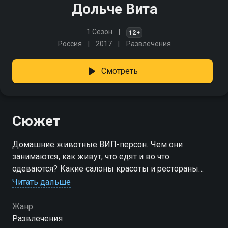
Дольче Вита
1 Сезон
12+
Россия
2017
Развлечения
Смотреть
Сюжет
Домашние животные ВИП-персон. Чем они
занимаются, как живут, что едят и во что
одеваются? Какие салоны красоты и рестораны
посещают? Как празднуют дни рождения и
Читать дальше
свадьбы? На каких светских мероприятиях
развлекаются, где и как отдыхают?
Жанр
Развлечения