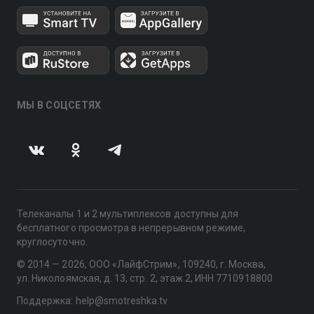
МЫ В СОЦСЕТЯХ
Телеканалы 1 и 2 мультиплексов доступны для
бесплатного просмотра в непрерывном режиме,
круглосуточно.
© 2014 — 2026, ООО «ЛайфСтрим», 109240, г. Москва,
ул. Николоямская, д. 13, стр. 2, этаж 2, ИНН 7710918800
Поддержка: help@smotreshka.tv