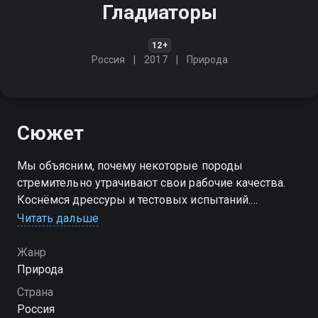
Гладиаторы
12+
Россия
2017
Природа
Сюжет
Мы объясним, почему некоторые породы
стремительно утрачивают свои рабочие качества.
Коснёмся дрессуры и тестовых испытаний.
Эксперты-кинологи дадут чёткую инструкцию, как
Читать дальше
обезопасить окружающих от потенциальных рисков
Жанр
Природа
Страна
Россия