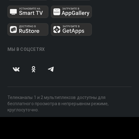
МЫ В СОЦСЕТЯХ
Телеканалы 1 и 2 мультиплексов доступны для
бесплатного просмотра в непрерывном режиме,
круглосуточно.
© 2014 — 2026, ООО «ЛайфСтрим», 109240, г. Москва,
ул. Николоямская, д. 13, стр. 2, этаж 2, ИНН 7710918800
Поддержка: help@smotreshka.tv