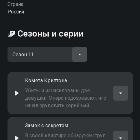
Страна
Россия
Сезоны и серии
Комета Криптона
Убиты и изнасилованы две
девушки. Опера подозревают, что
начал орудовать серийный
маньяк, так как сперма в обоих
случаях совпадает. Консультант-
Замок с секретом
астролог предполагает
возможное влияние на психику
В своей квартире обнаружен труп