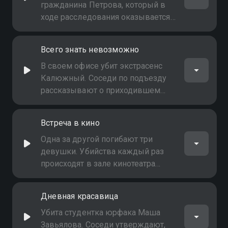
убийцы приближение к Земле
гражданина Петрова, который в
кометы Криптона
ходе расследования оказывается
вовсе не Петровым, а
Васильевым - преступником,
Всего знать невозможно
присвоившим чужой паспорт. Этот
факт позволяет операм потянуть
В своем офисе убит экстрасенс
за ниточку его прошлых
Калюжный. Соседи по подъезду
криминальных связей
рассказывают о приходившем
мастере, отключившем домофон.
По описанию опера задерживают
Встреча в кино
домушника Сомова, у которого
находят "вольта" - куклу, с
Одна за другой погибают три
помощью которой колдуны
девушки. Убийства каждый раз
наводят порчу
происходят в зале кинотеатра
ударом вязальной спицей в
сердце. Все три убитые очень
Дневная красавица
похожи на актрису -
исполнительницу главных ролей в
Убита студентка юрфака Маша
тех фильмах, которые ходили
Завьялова. Соседи утверждают,