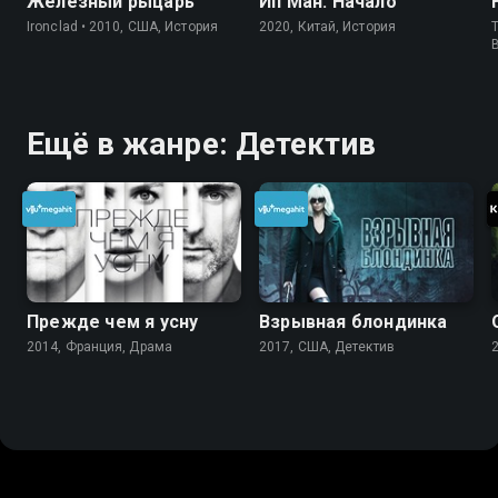
Железный рыцарь
Ип Ман. Начало
Ironclad • 2010, США, История
2020, Китай, История
T
Ещё в жанре: Детектив
Прежде чем я усну
Взрывная блондинка
2014, Франция, Драма
2017, США, Детектив