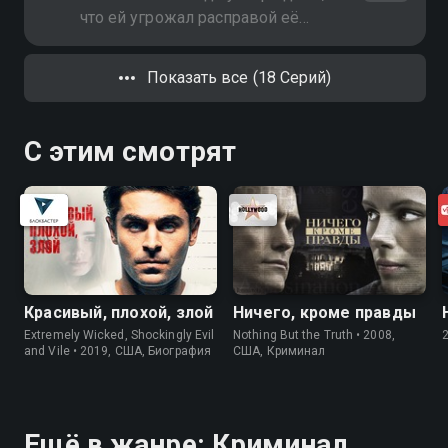
смотреть погибшие
что ей угрожал расправой её
бывший ухажёр по имени Артур.
Артура опера находят в его
Показать все (18 Серий)
квартире повесившимся. Но
версия самоубийства вскоре
отпадает. Про погибшую Машу
С этим смотрят
опера узнают неожиданное
Красивый, плохой, злой
Ничего, кроме правды
Extremely Wicked, Shockingly Evil
Nothing But the Truth • 2008,
and Vile • 2019, США, Биография
США, Криминал
Ещё в жанре: Криминал