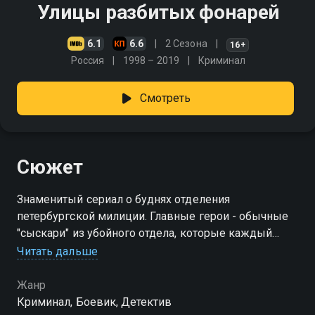
Улицы разбитых фонарей
6.1
6.6
2 Сезона
16+
Россия
1998 – 2019
Криминал
Смотреть
Сюжет
Знаменитый сериал о буднях отделения
петербургской милиции. Главные герои - обычные
"сыскари" из убойного отдела, которые каждый
день выходят на борьбу с преступностью
Читать дальше
Жанр
Криминал, Боевик, Детектив