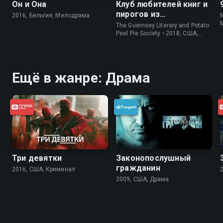
Он и Она
Клуб любителей книг и
пирогов из
2016, Бельгия, Мелодрама
картофельных
The Guernsey Literary and Potato
очистков
Peel Pie Society • 2018, США,
История
Ещё в жанре: Драма
Три девятки
Законопослушный
гражданин
2016, США, Криминал
2009, США, Драма