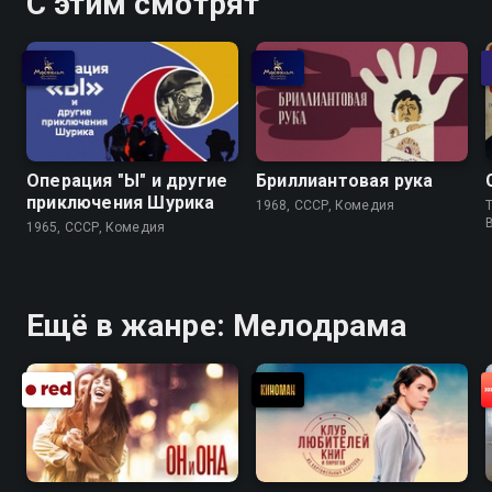
С этим смотрят
Операция "Ы" и другие
Бриллиантовая рука
приключения Шурика
1968, СССР, Комедия
T
1965, СССР, Комедия
Ещё в жанре: Мелодрама