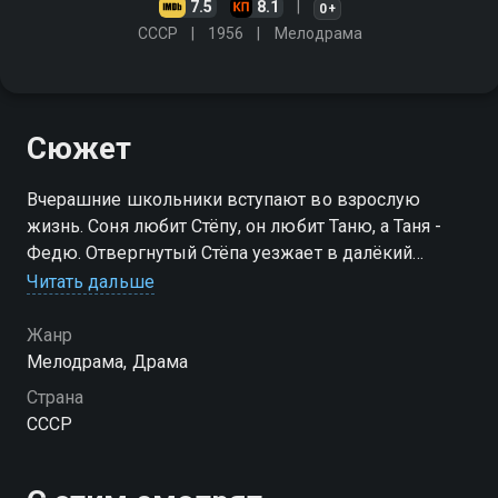
7.5
8.1
0+
СССР
1956
Мелодрама
Сюжет
Вчерашние школьники вступают во взрослую
жизнь. Соня любит Стёпу, он любит Таню, а Таня -
Федю. Отвергнутый Стёпа уезжает в далёкий
сибирский город и начинает работать на заводе,
Читать дальше
учась в вечернем институте…
Жанр
Мелодрама, Драма
Страна
СССР