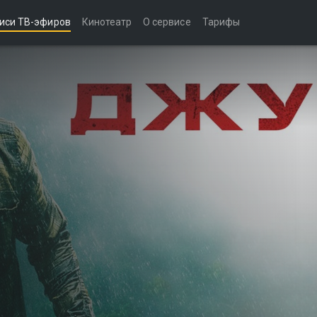
иси ТВ-эфиров
Кинотеатр
О сервисе
Тарифы