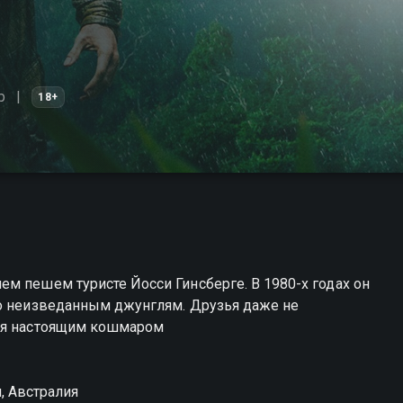
р
18+
м пешем туристе Йосси Гинсберге. В 1980-х годах он
по неизведанным джунглям. Друзья даже не
тся настоящим кошмаром
, Австралия