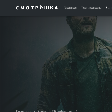
Главная
Телеканалы
Зап
Главная
/
Записи ТВ-эфиров
/