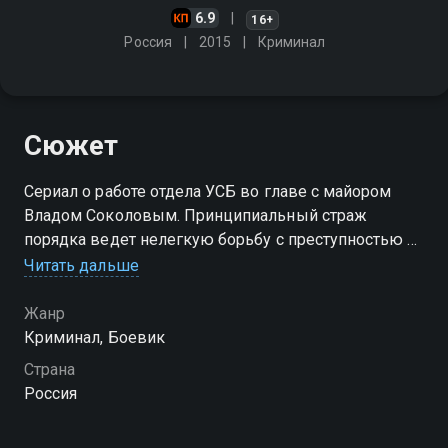
6.9
16+
Россия
2015
Криминал
Сюжет
Сериал о работе отдела УСБ во главе с майором
Владом Соколовым. Принципиальный страж
порядка ведет нелегкую борьбу с преступностью в
правоохранительных органах, но порой служебные
Читать дальше
дела слишком тесно переплетаются с личной
жизнью майора и его коллег
Жанр
Криминал, Боевик
Посмотреть онлайн 1 сезон сериала Другой майор
Страна
Соколов вы можете совершенно бесплатно в
Россия
хорошем HD качестве на Смотрёшке