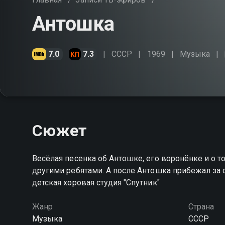
Антошка
7.0
7.3
СССР
1969
Музыка
Сюжет
Весёлая песенка об Антошке, его воронёнке и о то
другими ребятами. А после Антошка прибежал за
детская хоровая студия "Спутник"
Жанр
Страна
Музыка
СССР