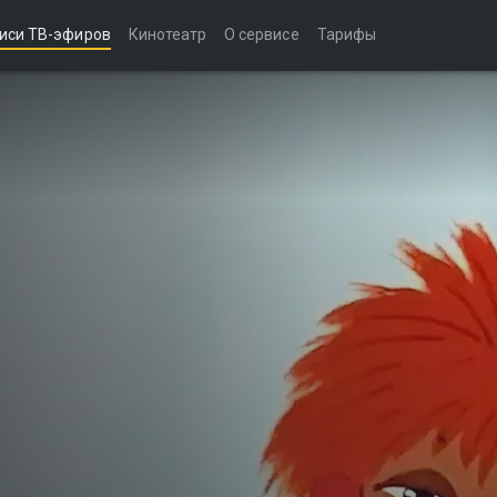
иси ТВ-эфиров
Кинотеатр
О сервисе
Тарифы