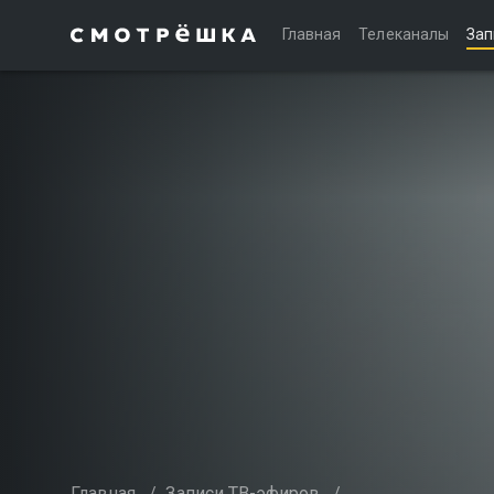
Главная
Телеканалы
Зап
Главная
/
Записи ТВ-эфиров
/