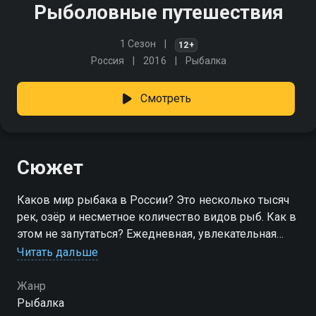
Рыболовные путешествия
1 Сезон
12+
Россия
2016
Рыбалка
Смотреть
Сюжет
Каков мир рыбака в России? Это несколько тысяч
рек, озёр и несметное количество видов рыб. Как в
этом не запутаться? Ежедневная, увлекательная
программа "Рыболовные путешествия" на канале
Читать дальше
"Охотник и рыболов" поможет вам!
Жанр
Рыбалка