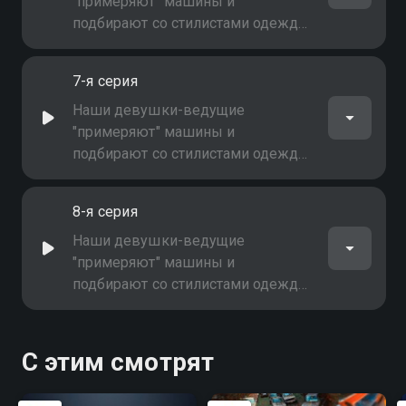
"примеряют" машины и
подбирают со стилистами одежду
и макияж к каждой конкретной
модели. Вы узнаете, что сегодня в
7-я серия
тренде, что модно носить и на чем
кататься
Наши девушки-ведущие
"примеряют" машины и
подбирают со стилистами одежду
и макияж к каждой конкретной
модели. Вы узнаете, что сегодня в
8-я серия
тренде, что модно носить и на чем
кататься
Наши девушки-ведущие
"примеряют" машины и
подбирают со стилистами одежду
и макияж к каждой конкретной
модели. Вы узнаете, что сегодня в
тренде, что модно носить и на чем
С этим смотрят
кататься