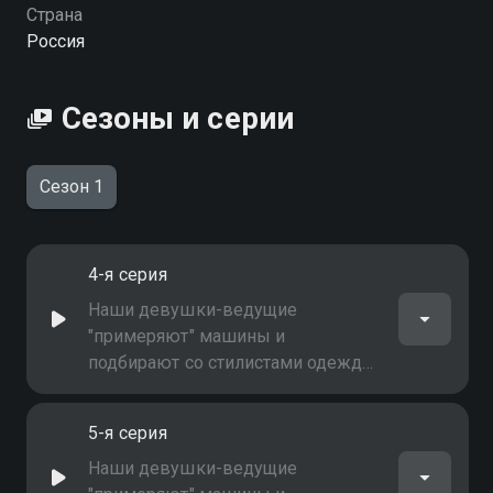
Страна
Россия
Сезоны и серии
Сезон 1
4-я серия
Наши девушки-ведущие
"примеряют" машины и
подбирают со стилистами одежду
и макияж к каждой конкретной
модели. Вы узнаете, что сегодня в
5-я серия
тренде, что модно носить и на чем
кататься
Наши девушки-ведущие