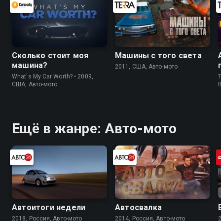
Сколько стоит моя
Машины с того света
машина?
2011, США, Авто-мото
What's My Car Worth? • 2009,
T
США, Авто-мото
Ещё в жанре: Авто-мото
Автоитоги недели
Автосвалка
2018, Россия, Авто-мото
2014, Россия, Авто-мото