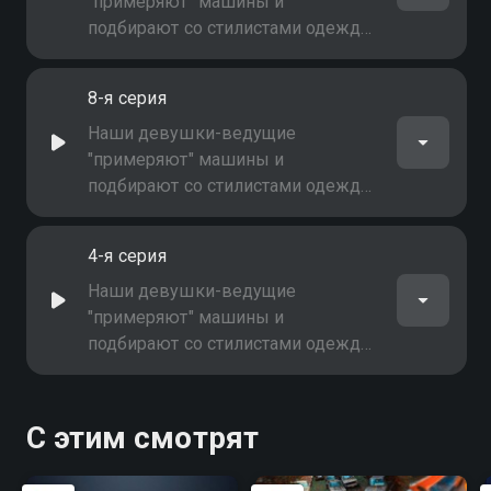
"примеряют" машины и
подбирают со стилистами одежду
и макияж к каждой конкретной
модели. Вы узнаете, что сегодня в
8-я серия
тренде, что модно носить и на чем
кататься
Наши девушки-ведущие
"примеряют" машины и
подбирают со стилистами одежду
и макияж к каждой конкретной
модели. Вы узнаете, что сегодня в
4-я серия
тренде, что модно носить и на чем
кататься
Наши девушки-ведущие
"примеряют" машины и
подбирают со стилистами одежду
и макияж к каждой конкретной
модели. Вы узнаете, что сегодня в
тренде, что модно носить и на чем
С этим смотрят
кататься