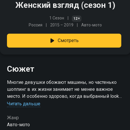
Женский взгляд (сезон 1)
1 Сезон
12+
Россия
2015 – 2019
Авто-мото
Смотреть
Сюжет
Многие девушки обожают машины, но частенько
шоппинг в их жизни занимает не менее важное
место. И особенно здорово, когда выбранный look
идеально подходит к автомобилю
Читать дальше
Посмотреть онлайн 1 сезон сериала Женский
Жанр
взгляд вы можете совершенно бесплатно в
Авто-мото