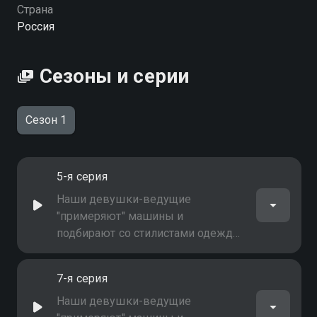
хорошем HD качестве на Смотрёшке
Страна
Россия
Сезоны и серии
Сезон 1
5-я серия
Наши девушки-ведущие
"примеряют" машины и
подбирают со стилистами одежду
и макияж к каждой конкретной
модели. Вы узнаете, что сегодня в
7-я серия
тренде, что модно носить и на чем
кататься
Наши девушки-ведущие