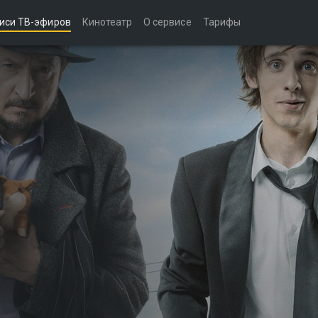
иси ТВ-эфиров
Кинотеатр
О сервисе
Тарифы