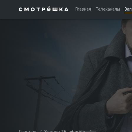
Главная
Телеканалы
Зап
Главная
/
Записи ТВ-эфиров
/