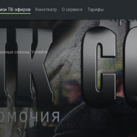
иси ТВ-эфиров
Кинотеатр
О сервисе
Тарифы
полные сезоны. Успейте