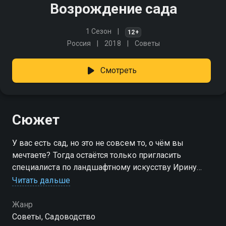
Возрождение сада
1 Сезон
12+
Россия
2018
Советы
Смотреть
Сюжет
У вас есть сад, но это не совсем то, о чём вы
мечтаете? Тогда остаётся только пригласить
специалиста по ландшафтному искусству Ирину
Сахарову с её дружной командой. Уж они-то точно
Читать дальше
знают, как возродить ваш сад!
Жанр
Советы, Садоводство