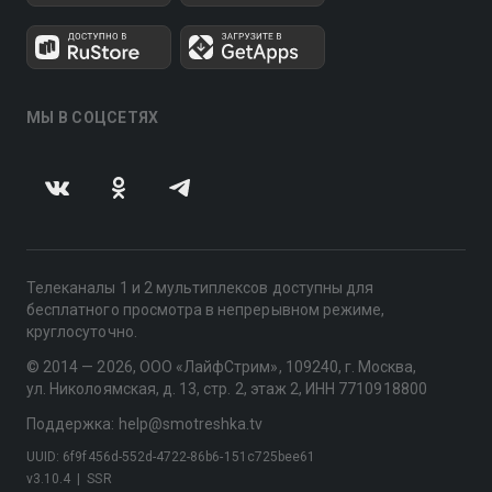
МЫ В СОЦСЕТЯХ
Телеканалы 1 и 2 мультиплексов доступны для
бесплатного просмотра в непрерывном режиме,
круглосуточно.
© 2014 — 2026, ООО «ЛайфСтрим», 109240, г. Москва,
ул. Николоямская, д. 13, стр. 2, этаж 2, ИНН 7710918800
Поддержка: help@smotreshka.tv
UUID: 6f9f456d-552d-4722-86b6-151c725bee61
v3.10.4
|
SSR