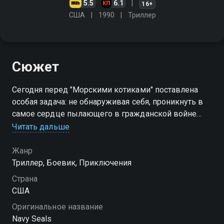
5.5
6.1
16+
США
1990
Триллер
Сюжет
Сегодня перед "Морскими котиками" поставлена
особая задача: не обнаруживая себя, проникнуть в
самое сердце пылающего в гражданской войне
Бейрута. Цель - освободить захваченных
Читать дальше
террористами американских пилотов.
Жанр
Триллер, Боевик, Приключения
Страна
США
Оригинальное название
Navy Seals