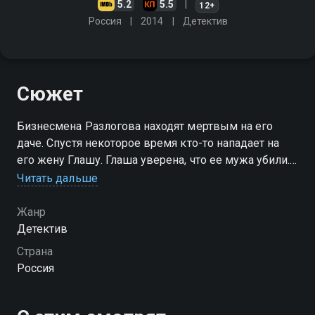
5.2
5.5
12+
Россия
2014
Детектив
Сюжет
Бизнесмена Разлогова находят мертвым на его
даче. Спустя некоторое время кто-то нападает на
его жену Глашу. Глаша уверена, что ее мужа убили.
За помощью она обращается к его ассистенту Марку
Читать дальше
и бывшей жене - известной актрисе Марине
Жанр
Детектив
Страна
Россия