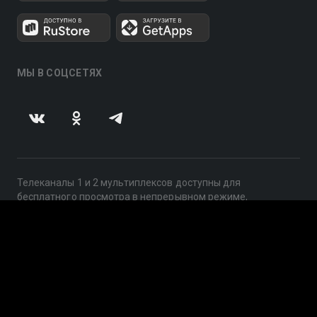
МЫ В СОЦСЕТЯХ
Телеканалы 1 и 2 мультиплексов доступны для
бесплатного просмотра в непрерывном режиме,
круглосуточно.
© 2014 — 2026, ООО «ЛайфСтрим», 109240, г. Москва,
ул. Николоямская, д. 13, стр. 2, этаж 2, ИНН 7710918800
Поддержка: help@smotreshka.tv
UUID: 3661c71d-662a-4ce4-9f1b-7aade47202c7
v3.10.4
|
SSR