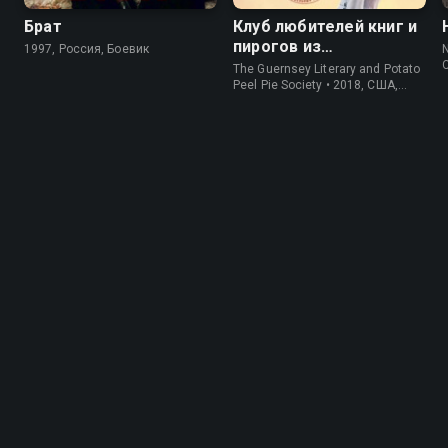
Брат
Клуб любителей книг и
пирогов из
1997, Россия, Боевик
N
картофельных
The Guernsey Literary and Potato
очистков
Peel Pie Society • 2018, США,
История