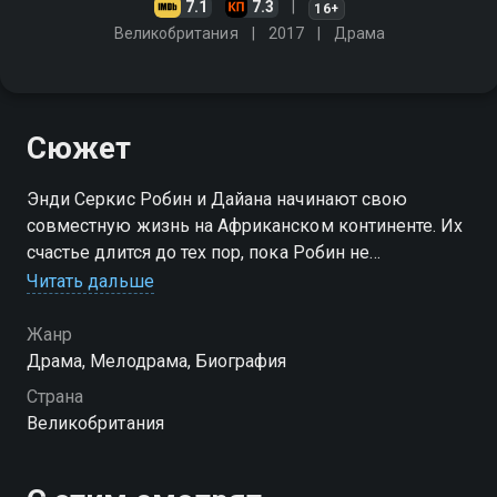
7.1
7.3
16+
Великобритания
2017
Драма
Сюжет
Энди Серкис Робин и Дайана начинают свою
совместную жизнь на Африканском континенте. Их
счастье длится до тех пор, пока Робин не
оказывается прикован к постели из-за внезапно
Читать дальше
обрушившейся на него болезни. Но Дайана решает
бороться за жизнь мужа
Жанр
Драма, Мелодрама, Биография
Страна
Великобритания