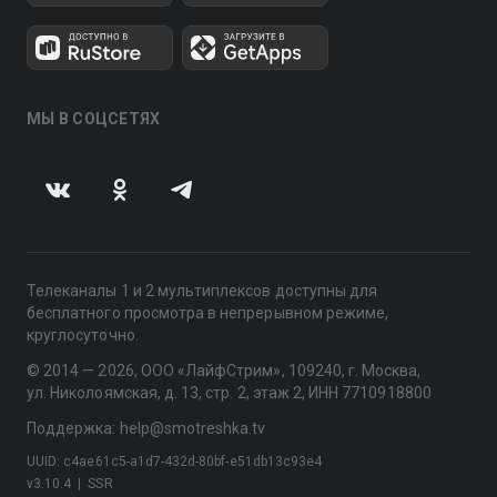
МЫ В СОЦСЕТЯХ
Телеканалы 1 и 2 мультиплексов доступны для
бесплатного просмотра в непрерывном режиме,
круглосуточно.
© 2014 — 2026, ООО «ЛайфСтрим», 109240, г. Москва,
ул. Николоямская, д. 13, стр. 2, этаж 2, ИНН 7710918800
Поддержка: help@smotreshka.tv
UUID: c4ae61c5-a1d7-432d-80bf-e51db13c93e4
v3.10.4
|
SSR