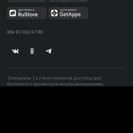
МЫ В СОЦСЕТЯХ
Телеканалы 1 и 2 мультиплексов доступны для
бесплатного просмотра в непрерывном режиме,
круглосуточно.
© 2014 — 2026, ООО «ЛайфСтрим», 109240, г. Москва,
ул. Николоямская, д. 13, стр. 2, этаж 2, ИНН 7710918800
Поддержка: help@smotreshka.tv
UUID: 2a8c43b1-df58-4e30-a31b-03d532ee9878
v3.10.4
|
SSR