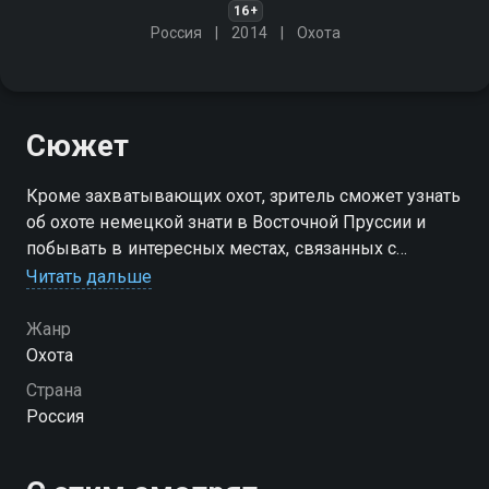
16+
Россия
2014
Охота
Сюжет
Кроме захватывающих охот, зритель сможет узнать
об охоте немецкой знати в Восточной Пруссии и
побывать в интересных местах, связанных с
историей этих земель. В программе будет много
Читать дальше
информации о немецких охотничьих традициях и
обычаях
Жанр
Охота
Страна
Россия