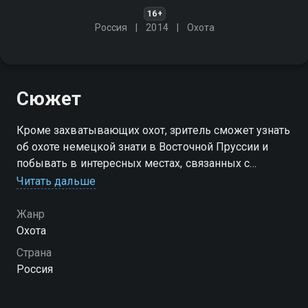
16+
Россия
2014
Охота
Сюжет
Кроме захватывающих охот, зритель сможет узнать
об охоте немецкой знати в Восточной Пруссии и
побывать в интересных местах, связанных с
историей этих земель. В программе будет много
Читать дальше
информации о немецких охотничьих традициях и
обычаях
Жанр
Охота
Посмотреть онлайн 1 сезон сериала Охота в
Страна
Восточной Пруссии вы можете совершенно
Россия
бесплатно в хорошем HD качестве на Смотрёшке