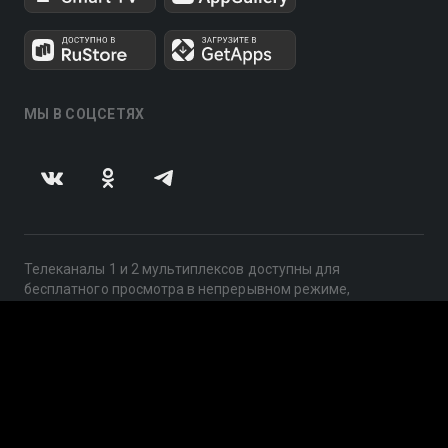
МЫ В СОЦСЕТЯХ
Телеканалы 1 и 2 мультиплексов доступны для
бесплатного просмотра в непрерывном режиме,
круглосуточно.
© 2014 — 2026, ООО «ЛайфСтрим», 109240, г. Москва,
ул. Николоямская, д. 13, стр. 2, этаж 2, ИНН 7710918800
Поддержка: help@smotreshka.tv
UUID: d5a7dd0d-06e1-408e-b259-d00bc26f7744
v3.10.4
|
SSR