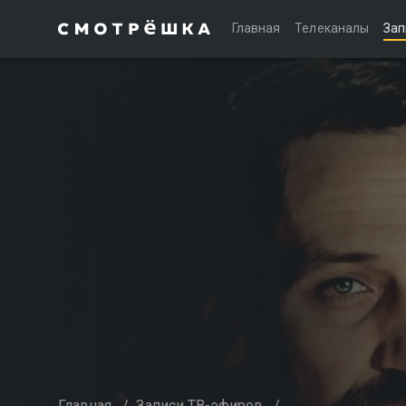
Главная
Телеканалы
Зап
Главная
/
Записи ТВ-эфиров
/