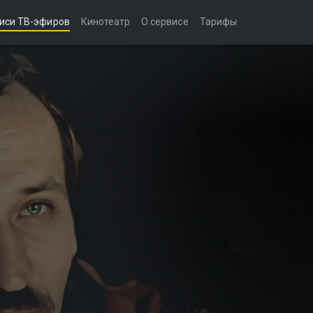
иси ТВ-эфиров
Кинотеатр
О сервисе
Тарифы