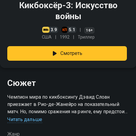
Кикбоксёр-3: Искусство
войны
3.9
5.1
16+
США
1992
Триллер
Смотреть
Сюжет
Чемпион мира по кикбоксингу Дэвид Слоан
приезжает в Рио-де-Жанейро на показательный
матч. Но, помимо сражения на ринге, ему предстоит
спасти похищенную девочку и расправиться с
Читать дальше
местным сутенёром
Жанр