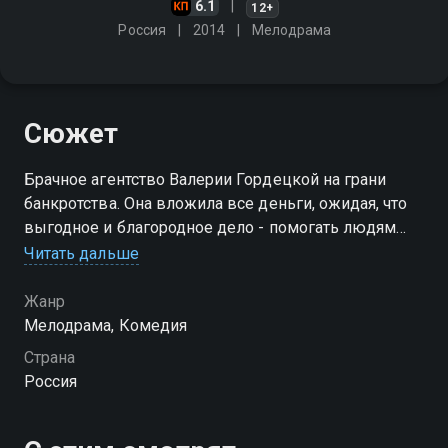
6.1
12+
Россия
2014
Мелодрама
Сюжет
Брачное агентство Валерии Гордецкой на грани
банкротства. Она вложила все деньги, ожидая, что
выгодное и благородное дело - помогать людям
обрести друг друга - принесет солидные
Читать дальше
дивиденды. И прогадала. Вся проблема - в
дефиците мужчин
Жанр
Мелодрама, Комедия
Страна
Россия