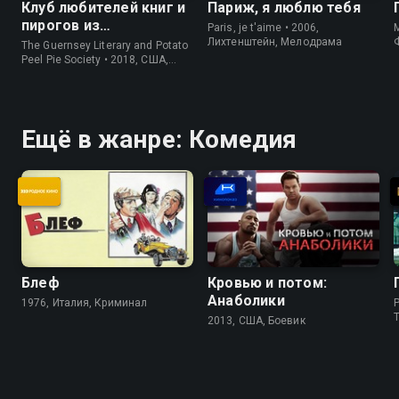
Клуб любителей книг и
Париж, я люблю тебя
пирогов из
Paris, je t'aime • 2006,
M
картофельных
Лихтенштейн, Мелодрама
The Guernsey Literary and Potato
очистков
Peel Pie Society • 2018, США,
История
Ещё в жанре: Комедия
Блеф
Кровью и потом:
Анаболики
1976, Италия, Криминал
P
2013, США, Боевик