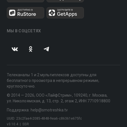
МЫ В СОЦСЕТЯХ
Телеканалы 1 и 2 мультиплексов доступны для
бесплатного просмотра в непрерывном режиме,
круглосуточно.
© 2014 — 2026, ООО «ЛайфСтрим», 109240, г. Москва,
ул. Николоямская, д. 13, стр. 2, этаж 2, ИНН 7710918800
Поддержка: help@smotreshka.tv
UUID: 23c2fae4-2085-4848-9ea6-c86361e675fc
v3.10.4
|
SSR