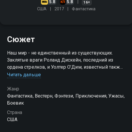
5.8
5.8
16+
США
2017
Фантастика
Сюжет
Наш мир - не единственный из существующих.
Заклятые враги Роланд Дискейн, последний из
ордена стрелков, и Уолтер О’Дим, известный также
как Человек в чёрном, ведут вечную борьбу. На
Читать дальше
кону - мифическая Темная Башня, последний оплот
и надежда Вселенной
Жанр
Фантастика, Вестерн, Фэнтези, Приключения, Ужасы,
Боевик
Страна
США