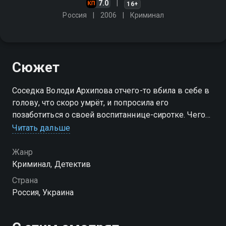
7.0
16+
Россия
2006
Криминал
Сюжет
Соседка Володи Архипова отчего-то вбила в себе в
голову, что скоро умрёт, и попросила его
позаботиться о своей воспитаннице-сиротке. Чего
не пообещаешь расстроенной женщине! Но на
Читать дальше
следующий день старушка и в самом деле умирает
Жанр
Криминал, Детектив
Страна
Россия, Украина